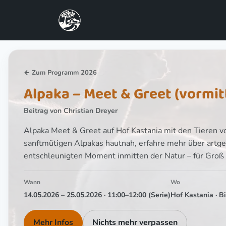
Skip
to
content
← Zum Programm 2026
Alpaka – Meet & Greet (vormit
Beitrag von
Christian Dreyer
Alpaka Meet & Greet auf Hof Kastania mit den Tieren 
sanftmütigen Alpakas hautnah, erfahre mehr über artg
entschleunigten Moment inmitten der Natur – für Groß
Wann
Wo
14.05.2026 – 25.05.2026 · 11:00–12:00
(Serie)
Hof Kastania · B
Mehr Infos
Nichts mehr verpassen