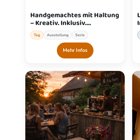
Handgemachtes mit Haltung
– Kreativ. Inklusiv.
Nachhaltig.
Tag
Ausstellung
Serie
Mehr Infos