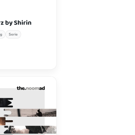
z by Shirin
ng
Serie