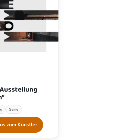
-Ausstellung
m”
ng
Serie
fos zum Künstler