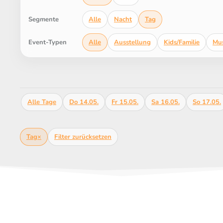
Alle
Nacht
Tag
Segmente
Alle
Ausstellung
Kids/Familie
Mus
Event-Typen
Alle Tage
Do 14.05.
Fr 15.05.
Sa 16.05.
So 17.05.
Tag
×
Filter zurücksetzen