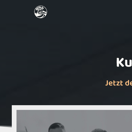
Skip
to
content
Ku
Jetzt d